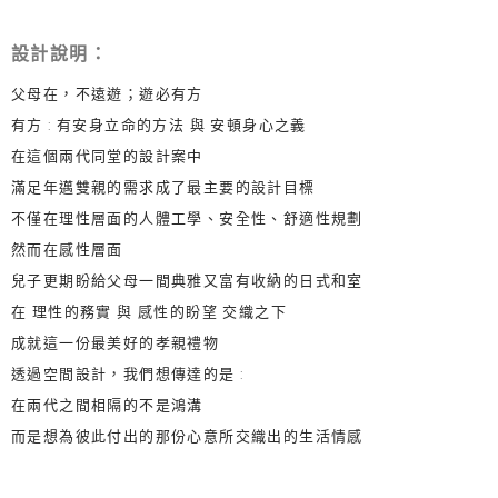
設計說明：
父母在，不遠遊；遊必有方
有方 : 有安身立命的方法 與 安頓身心之義
在這個兩代同堂的設計案中
滿足年邁雙親的需求成了最主要的設計目標
不僅在理性層面的人體工學、安全性、舒適性規劃
然而在感性層面
兒子更期盼給父母一間典雅又富有收納的日式和室
在 理性的務實 與 感性的盼望 交織之下
成就這一份最美好的孝親禮物
透過空間設計，我們想傳達的是 :
在兩代之間相隔的不是鴻溝
而是想為彼此付出的那份心意所交織出的生活情感