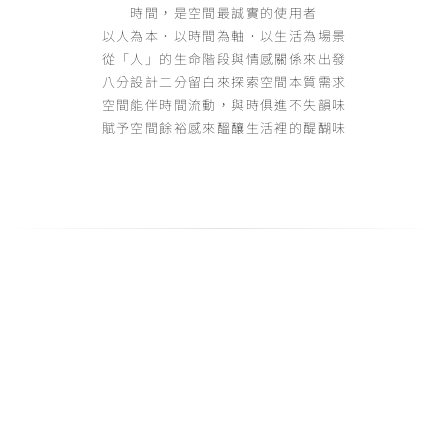
時間，是空間最誠實的使用者
以人為本．以時間為軸．以生活為場景
從「人」的生命階段與情感關係來出發
八分設計二分留白來探索空間本質需求
空間能伴時間流動，與時俱進不失韻味
賦予空間餘裕感來醞釀生活裡的醍醐味