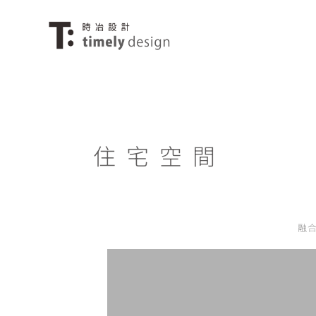
住 宅 空 間
融